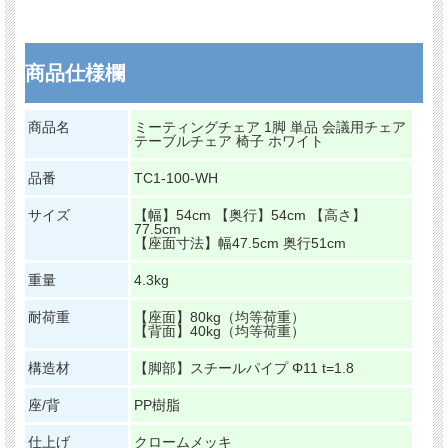
商品仕様欄
商品名
ミーティングチェア 1脚 単品 会議用チェア
テーブルチェア 椅子 ホワイト
品番
TC1-100-WH
サイズ
【幅】54cm 【奥行】54cm 【高さ】
77.5cm
【座面寸法】幅47.5cm 奥行51cm
重量
4.3kg
耐荷重
【座面】80kg（均等荷重）
【背面】40kg（均等荷重）
構造材
【脚部】スチールパイプ Φ11 t=1.8
座/背
PP樹脂
仕上げ
クロームメッキ