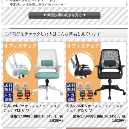
○ 樹脂製の滑り止めストッパー付き。
安定感のある快適な座り心地をサポート
○ シンプルな組み立て構造により、初めての方でも簡単に組み立て可能
○ 豊富なミーティングテーブルと組み合わせて、
▼ 商品説明の続きを見る ▼
統一感のあるおしゃれな空間を演出
○ ミーティングチェア・カフェチェア・ダイニングチェアなど
幅広いシーンや用途に対応
○ 選べるカラーは4色展開。
この商品をチェックした人はこんな商品も見ています
ブラック / ホワイト / イエロー / グリーン
○ 複数台購入をご検討の方におすすめ。お得な2脚セットもご用意
○ メーカー直売だから実現できる高品質・低価格仕様【家具のAKIRA】
家具のAKIRA オフィスチェア デスク
家具のAKIRA オフィスチェア デスク
チェア 肘あり ワー...
チェア 肘あり ワー...
価格:17,980円(税抜 16,345円、税
価格:17,980円(税抜 16,345円、税
1,635円)
1,635円)