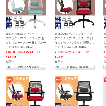
家具のAKIRA オフィスチェア
家具のAKIRA オフィスチェア
家
デスクチェア ワークチェア 肘
デスクチェア ワークチェア 肘
デ
なし ブルー×グレー 腰楽サポー
なし レッド×ブラック 腰楽サポ
な
ト付き OC-300-BLGY
ート付き OC-300-RDBK
き
¥16,980
(税抜 ¥15,436、税
¥16,980
(税抜 ¥15,436、税
¥
¥1,544)
¥1,544)
¥
在庫 ○
在庫 ○
在