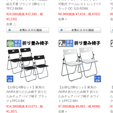
組立不要 ブラック 2脚セット
可動式 アームレスト レッド×ブ
可
TFC2-BKBK
ラック OC-110-RDBK
ブ
¥24,580
(税抜 ¥22,345、税
¥8,380
(税抜 ¥7,618、税 ¥762)
¥
¥2,235)
在庫 ○
在
在庫 △
【お得な4脚セット】家具の
【お得な2脚セット】家具の
AKIRA 折りたたみ椅子 折りた
AKIRA 折りたたみ椅子 折りた
A
たみチェア パイプ椅子 ブラッ
たみチェア パイプ椅子 ホワイ
た
ク LPFC4-BK
ト LPFC2-WH
ク
¥14,380
(税抜 ¥13,073、税
¥7,680
(税抜 ¥6,982、税 ¥698)
¥
¥1,307)
在庫 ○
在