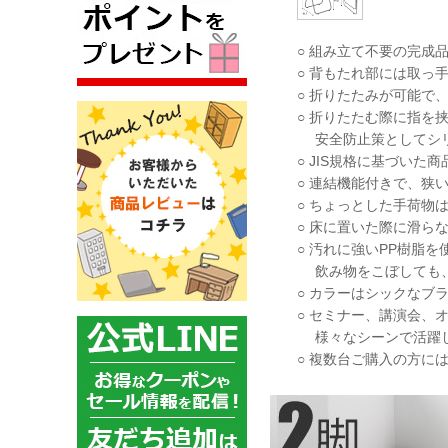
○ 組み立て不要の完成
○ 背もたれ部には取っ
○ 折りたたみが可能で
○ 折りたたむ際に指を
安全防止策としてシリ
○ JIS規格に基づい
○ 連結機能付きで、狭
○ ちょっとした手荷物
○ 床に置いた際に滑ら
○ 汚れに強いPP樹脂を
飲み物をこぼしても、
○ カラーはシックなブ
○ セミナー、講演会、
様々なシーンで活躍
○ 複数台ご購入の方に