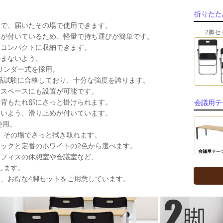
折りたた
品で、届いたその場で使用できます。
2脚セ
手が付いているため、軽量で持ち運びが簡単です。
、コンパクトに収納できます。
挟まないよう、
ンダー式を採用。
た商品試験に合格しており、十分な強度を誇ります。
いスペースにも設置が可能です。
は背もたれ部にさっと掛けられます。
会議用テ
ないよう、滑り止めが付いています。
使用。
その場でさっと拭き取れます。
ラックと定番のホワイトの2色から選べます。
オフィスの休憩室や会議室など、
します。
は、お得な4脚セットをご用意しています。