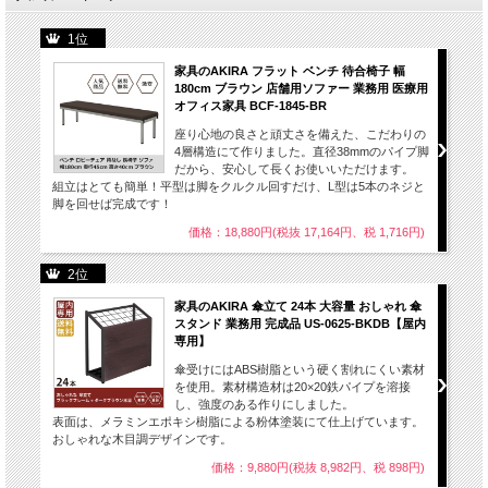
1位
家具のAKIRA フラット ベンチ 待合椅子 幅
180cm ブラウン 店舗用ソファー 業務用 医療用
オフィス家具 BCF-1845-BR
座り心地の良さと頑丈さを備えた、こだわりの
4層構造にて作りました。直径38mmのパイプ脚
だから、安心して長くお使いいただけます。
組立はとても簡単！平型は脚をクルクル回すだけ、L型は5本のネジと
脚を回せば完成です！
価格：18,880円(税抜 17,164円、税 1,716円)
2位
家具のAKIRA 傘立て 24本 大容量 おしゃれ 傘
スタンド 業務用 完成品 US-0625-BKDB【屋内
専用】
傘受けにはABS樹脂という硬く割れにくい素材
を使用。素材構造材は20×20鉄パイプを溶接
し、強度のある作りにしました。
表面は、メラミンエポキシ樹脂による粉体塗装にて仕上げています。
おしゃれな木目調デザインです。
価格：9,880円(税抜 8,982円、税 898円)