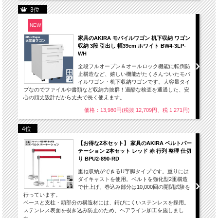
3位
NEW
家具のAKIRA モバイルワゴン 机下収納 ワゴン
収納 3段 引出し 幅39cm ホワイト BW4-3LP-
WH
全段フルオープン＆オールロック機能に転倒防
止構造など、嬉しい機能がたくさんついたモバ
イルワゴン・机下収納ワゴンです。大容量タイ
プなのでファイルや書類など収納力抜群！過酷な検査を通過した、安
心の頑丈設計だから丈夫で長く使えます。
価格：13,980円(税抜 12,709円、税 1,271円)
4位
【お得な2本セット】 家具のAKIRA ベルトパー
テーション 2本セット レッド 赤 行列 整理 仕切
り BPU2-890-RD
重ね収納ができるU字脚タイプです。重りには
ダイキャストを使用。ベルトを強化型2重構造
で仕上げ、巻込み部分は10,000回の開閉試験を
行っています。
ベースと支柱・頭部分の構造材には、錆びにくいステンレスを採用。
ステンレス表面を覗き込み防止のため、ヘアライン加工を施しまし
た。