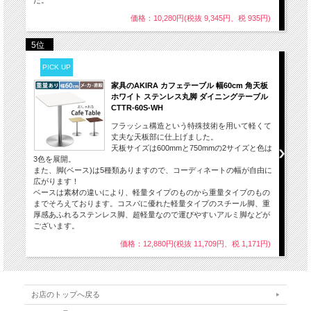
価格：10,280円(税抜 9,345円、税 935円)
5位
PICK UP
家具のAKIRA カフェテーブル 幅60cm 角天板
ホワイト ステンレス丸脚 ダイニングテーブル
CTTR-60S-WH
フラッシュ構造という特殊技術を用いて軽くて
丈夫な天板部に仕上げました。
天板サイズは600mmと750mmの2サイズと色は
3色を展開。
また、脚(ベース)は5種類ありますので、コーディネートの幅が自由に
広がります！
ベースは素材の違いにより、軽量タイプのものから重量タイプのもの
までそろえております。コスパに優れた軽量タイプのスチール脚、重
厚感あふれるステンレス脚、超軽量なので運びやすいアルミ脚などが
ございます。
価格：12,880円(税抜 11,709円、税 1,171円)
お店のトップへ戻る