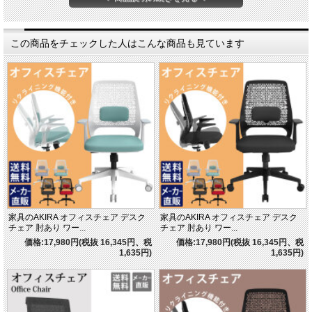
○程よい弾力性のあるチップウレタンクッション
○耐久性が高く、傷や衝撃にも強い丈夫なスチール脚
○スムーズに移動ができる強固なキャスター
○選べるカラーは3色！ グレー/レッド/ブラック
この商品をチェックした人はこんな商品も見ています
家具のAKIRA オフィスチェア デスク
家具のAKIRA オフィスチェア デスク
チェア 肘あり ワー...
チェア 肘あり ワー...
価格:17,980円(税抜 16,345円、税
価格:17,980円(税抜 16,345円、税
1,635円)
1,635円)