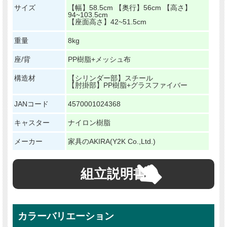
サイズ
【幅】58.5cm 【奥行】56cm 【高さ】
94~103.5cm
【座面高さ】42~51.5cm
重量
8kg
座/背
PP樹脂+メッシュ布
構造材
【シリンダー部】スチール
【肘掛部】PP樹脂+グラスファイバー
JANコード
4570001024368
キャスター
ナイロン樹脂
メーカー
家具のAKIRA(Y2K Co.,Ltd.)
組立説明書
カラーバリエーション