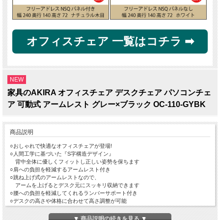
オフィスチェア 一覧はコチラ ➡
NEW
家具のAKIRA オフィスチェア デスクチェア パソコンチェ
ア 可動式 アームレスト グレー×ブラック OC-110-GYBK
商品説明
○おしゃれで快適なオフィスチェアが登場!
○人間工学に基づいた『S字構造デザイン』
背中全体に優しくフィットし正しい姿勢を保ちます
○肩への負担を軽減するアームレスト付き
○跳ね上げ式のアームレストなので、
アームを上げるとデスク元にスッキリ収納できます
○腰への負担を軽減してくれるランバーサポート付き
○デスクの高さや体格に合わせて高さ調整が可能
○布部分は通気性抜群のメッシュ生地を採用
長時間デスク作業をしても熱がこもらず快適に過ごせます
▼ 商品説明の続きを見る ▼