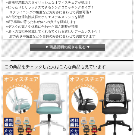
○高機能満載のスタイリッシュなオフィスチェアが登場！
○ゆったりとリラックスできるシンクロロッキングタイプ！
リクライニングの角度などお好みに合わせて調整可能！
○布部分は通気性抜群のポリエステルメッシュを採用
○S字構造の背もたれが体への負担を軽減します
○デスクの高さや体格に合わせた高さ調整が可能
○肩への負担を軽減してくれるてくれる嬉しいアームレスト付！
肘の高さや角度などを自身の好みに合わせて調整できます
○首への負担を軽減してくれるヘッドレスト付！高さや角度の調整が可能
○タイルなど滑りにくい床でも、スムーズに移動できる強固なキャスター
▼ 商品説明の続きを見る ▼
○シックで落ち着きのあるブラックカラー
この商品をチェックした人はこんな商品も見ています