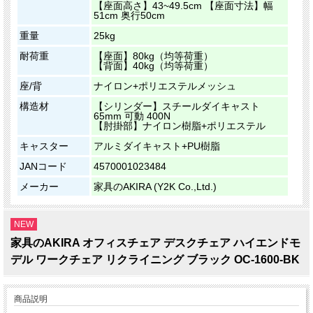
【座面高さ】43~49.5cm 【座面寸法】幅
51cm 奥行50cm
重量
25kg
耐荷重
【座面】80kg（均等荷重）
【背面】40kg（均等荷重）
座/背
ナイロン+ポリエステルメッシュ
構造材
【シリンダー】スチールダイキャスト
65mm 可動 400N
【肘掛部】ナイロン樹脂+ポリエステル
キャスター
アルミダイキャスト+PU樹脂
JANコード
4570001023484
メーカー
家具のAKIRA (Y2K Co.,Ltd.)
NEW
家具のAKIRA オフィスチェア デスクチェア ハイエンドモ
デル ワークチェア リクライニング ブラック OC-1600-BK
商品説明