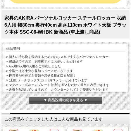
家具のAKIRA パーソナルロッカー スチールロッカー 収納
6人用 幅80cm 奥行40cm 高さ110cm ホワイト天板 ブラッ
ク本体 SSC-06-WHBK 新商品 (車上渡し商品)
商品説明
○ 個人の持ち物を収納するためのおしゃれで丈夫なパーソナルロッカー
○ 完成品ですので、到着後すぐにお使いいただけます
○ 4人用/6人用/9人用をご用意しました
○ 小型だけど十分な収納スペースがございます
○ 担当者が不在でも書類を渡せる投函口を配置！
○ (上部)メールボックスと(下部)ロッカーと分けています
○ マグネット式ネームプレート付!紙を差込むだけで簡単に表示できます
○ 天板を配備していますので、カウンターとしてもご使用いただけます
○ ダイヤル式の鍵を採用しているため、簡単に施錠/解錠が可能です
○ 床の凸凹にも対応可能なアジャスターを標準装備
▼ 商品説明の続きを見る ▼
○ 最も使いやすいサイズ 幅800×奥行400×高さ1100mmを採用しています
○ 天板は清潔感のあるホワイトと暖かみのあるナチュラル木目の2色と
本体はシンプルなホワイトにシックで落ち着きのあるブラックの2色の
合計4種類からお選びいただけます
この商品をチェックした人はこんな商品も見ています