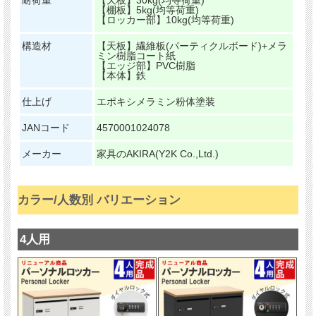
【棚板】5kg(均等荷重)
【ロッカー部】10kg(均等荷重)
構造材
【天板】繊維板(パーティクルボード)+メラ
ミン樹脂コート紙
【エッジ部】PVC樹脂
【本体】鉄
仕上げ
エポキシメラミン粉体塗装
JANコード
4570001024078
メーカー
家具のAKIRA(Y2K Co.,Ltd.)
カラー/人数別 バリエーション
4人用