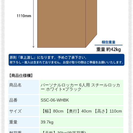
【商品仕様欄】
商品名
パーソナルロッカー 6人用 スチールロッカ
ー ホワイト×ブラック
品番
SSC-06-WHBK
サイズ
【幅】80cm 【奥行】40cm 【高さ】110cm
重量
39.7kg
耐荷重
【天板】30kg(均等荷重)