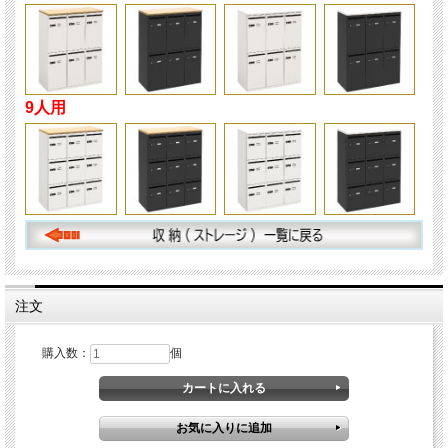
9人用
注文
購入数：
個