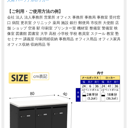
人用 パーソナルロッカー
【ご利用・ご使用方法の例】
会社 法人 法人事務所 営業所 オフィス 事務所 事務局 事務室 受付窓
口 病院 更衣室 クリニック 薬局 施設 銀行 郵便局 市役所 大使館 店
舗 ショップ 空港 駅 印刷室 プリンター室 機材室 整備室 警備室 映
像室 図書館 図書室 大学 高校 小学校 学校 教員室 スクール 教室 塾
セミナー 講義室 印刷用紙収納 事務用品 オフィス用品 オフィス家具
オフィス収納 収納用品 等