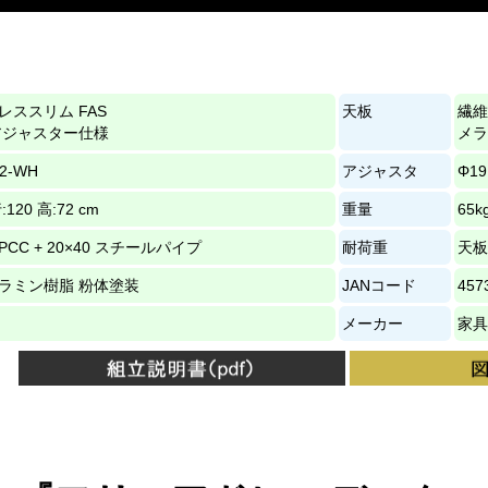
レススリム FAS
天板
繊維
アジャスター仕様
メラ
12-WH
アジャスタ
Φ19
:120 高:72 cm
重量
65k
5 SPCC + 20×40 スチールパイプ
耐荷重
天板
ラミン樹脂 粉体塗装
JANコード
457
メーカー
家具の