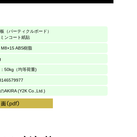
板（パーティクルボード）
ミンコート紙貼
 M8×15 ABS樹脂
g
：50kg（均等荷重)
3146579977
AKIRA (Y2K Co.,Ltd.)