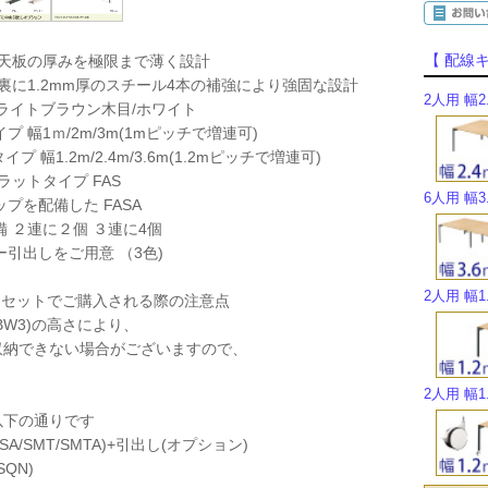
【 配線
 天板の厚みを極限まで薄く設計
板裏に1.2mm厚のスチール4本の補強により強固な設計
2人用 幅2
/ライトブラウン木目/ホワイト
プ 幅1ｍ/2m/3m(1mピッチで増連可)
イプ 幅1.2m/2.4m/3.6m(1.2mピッチで増連可)
ラットタイプ FAS
6人用 幅3
プを配備した FASA
 ２連に２個 ３連に4個
引出しをご用意 （3色)
2人用 幅1
)とセットでご購入される際の注意点
BW3)の高さにより、
収納できない場合がございますので、
2人用 幅1
以下の通りです
SA/SMT/SMTA)+引出し(オプション)
QN)