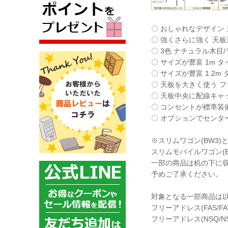
〇 おしゃれなデザイン
〇 強くさらに強く 天
〇 3色 ナチュラル木目
〇 サイズが豊富 1m タイ
〇 サイズが豊富 1.2m タ
〇 天板を大きく使う フ
〇 天板中央に配線キャッ
〇 コンセントが標準装備
〇 オプションでセンター
※スリムワゴン(BW3
スリムモバイルワゴン(
一部の商品は机の下に
予めご了承ください。
対象となる一部商品は
フリーアドレス(FAS/FA
フリーアドレス(NSQ/NS