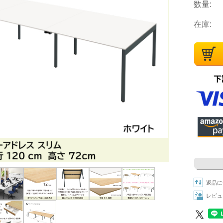
数量:
在庫:
返品に
レビュ