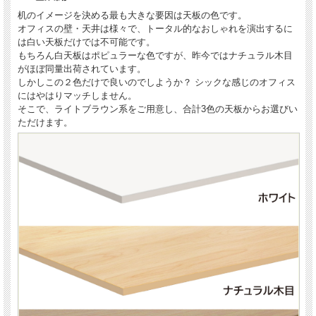
机のイメージを決める最も大きな要因は天板の色です。
オフィスの壁・天井は様々で、トータル的なおしゃれを演出するに
は白い天板だけでは不可能です。
もちろん白天板はポピュラーな色ですが、昨今ではナチュラル木目
がほぼ同量出荷されています。
しかしこの２色だけで良いのでしようか？ シックな感じのオフィス
にはやはりマッチしません。
そこで、ライトブラウン系をご用意し、合計3色の天板からお選びい
ただけます。