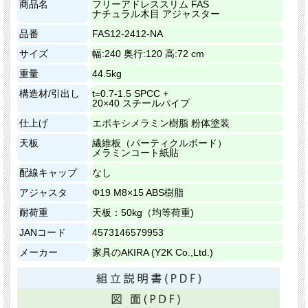
商品名
フリーアドレススリム FAS
ナチュラル木目 アジャスター
品番
FAS12-2412-NA
サイズ
幅:240 奥行:120 高:72 cm
重量
44.5kg
構造材/引出し
t=0.7-1.5 SPCC +
20×40 スチールパイプ
仕上げ
エポキシメラミン樹脂 粉体塗装
天板
繊維板（パーティクルボード）
メラミンコート紙貼
配線キャップ
なし
アジャスタ
Φ19 M8×15 ABS樹脂
耐荷重
天板：50kg（均等荷重)
JANコード
4573146579953
メーカー
家具のAKIRA (Y2K Co.,Ltd.)