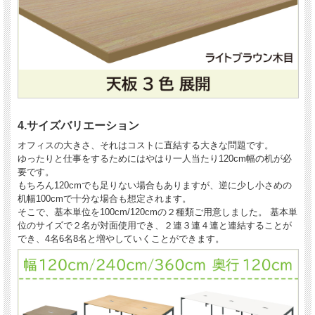
4.サイズバリエーション
オフィスの大きさ、それはコストに直結する大きな問題です。
ゆったりと仕事をするためにはやはり一人当たり120cm幅の机が必
要です。
もちろん120cmでも足りない場合もありますが、逆に少し小さめの
机幅100cmで十分な場合も想定されます。
そこで、基本単位を100cm/120cmの２種類ご用意しました。 基本単
位のサイズで２名が対面使用でき、２連３連４連と連結することが
でき、4名6名8名と増やしていくことができます。