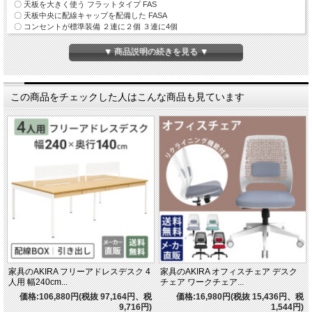
〇 天板を大きく使う フラットタイプ FAS
〇 天板中央に配線キャップを配備した FASA
〇 コンセントが標準装備 ２連に２個 ３連に4個
〇 オプションでセンター引出しをご用意 （3色)
▼ 商品説明の続きを見る ▼
※スリムワゴン(BW3)とセットでご購入される際の注意点
スリムモバイルワゴン(BW3)の高さにより、
一部の商品は机の下に収納できない場合がございますので、
予めご了承ください。
この商品をチェックした人はこんな商品も見ています
対象となる一部商品は以下の通りです
フリーアドレス(FAS/FASA/SMT/SMTA)+引出し(オプション)
フリーアドレス(NSQ/NSQN)
家具のAKIRA フリーアドレスデスク 4
家具のAKIRA オフィスチェア デスク
人用 幅240cm...
チェア ワークチェア...
価格:106,880円(税抜 97,164円、税
価格:16,980円(税抜 15,436円、税
9,716円)
1,544円)