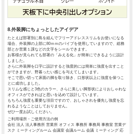
8.外装脚にちょっとしたアイデア
たとえば部署別に島を組んでフリーアドレススリムをお使いになる
場合、外装脚の上部に80ｍｍのパイプを使用していますので、総務
部とか営業１課などの文字をシールできます。
お客様が見られても部署の「みえる化」が簡単にできるように設計
しました。
さらに外装脚を口字に設計すると強度的には簡単に強度を出すこと
ができますが、野暮ったい感じを与えてしまいます。
そこで思い切って床面の脚を取り除き、口形状以上に強度を保つこ
とに成功しました。
スリムな感じと3色のカラー、さらに美しい脚形状によりおしゃれな
オフィスができればと思いを込めて設計しています。
もちろん強度も重要な項目ですので、おしゃされを優先し強度を忘
れるようなことはしておりません。
ぜひ一度お試しください。
ご利用場所・ご使用方法の例
会社 法人 法人事務所 営業所 オフィス 事務所 事務局 事務室 営業デ
スク ミーティングルーム 会議室 会議ルーム 会議 ミーティング 応