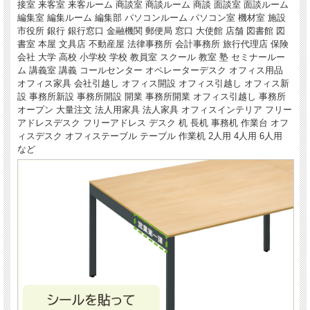
接室 来客室 来客ルーム 商談室 商談ルーム 商談 面談室 面談ルーム
編集室 編集ルーム 編集部 パソコンルーム パソコン室 機材室 施設
市役所 銀行 銀行窓口 金融機関 郵便局 窓口 大使館 店舗 図書館 図
書室 本屋 文具店 不動産屋 法律事務所 会計事務所 旅行代理店 保険
会社 大学 高校 小学校 学校 教員室 スクール 教室 塾 セミナールー
ム 講義室 講義 コールセンター オペレーターデスク オフィス用品
オフィス家具 会社引越し オフィス開設 オフィス引越し オフィス新
設 事務所新設 事務所開設 開業 事務所開業 オフィス引越し 事務所
オープン 大量注文 法人用家具 法人家具 オフィスインテリア フリー
アドレスデスク フリーアドレス デスク 机 長机 事務机 作業台 オフ
ィスデスク オフィステーブル テーブル 作業机 2人用 4人用 6人用
など