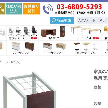
人気ワード
スチ
ビー
傘立て
家具のA
務用 完
価格:
数量: