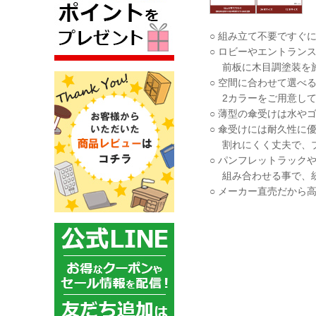
○ 組み立て不要ですぐ
○ ロビーやエントラン
前板に木目調塗装を施
○ 空間に合わせて選べ
2カラーをご用意して
○ 薄型の傘受けは水や
○ 傘受けには耐久性に
割れにくく丈夫で、ブ
○ パンフレットラック
組み合わせる事で、統
○ メーカー直売だから