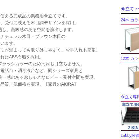
傘立て 
に使える完成品の業務用傘立てです。
24本 カ
ス、受付に映える木目調デザインを採用。
し、高級感のある空間を演出します。
るナチュラル木目・ブラウン木目の
います。
ゴミが溜まっても取り外しやすく、お手入れも簡単。
優れたABS樹脂を採用。
12本 カ
ラックカラーのため汚れも目立ちません。
や電話台・消毒液台など、同シリーズ家具と
一感のあるおしゃれなロビー・受付空間を実現。
高品質・低価格を実現。【家具のAKIRA】
傘立て専
Lobby関