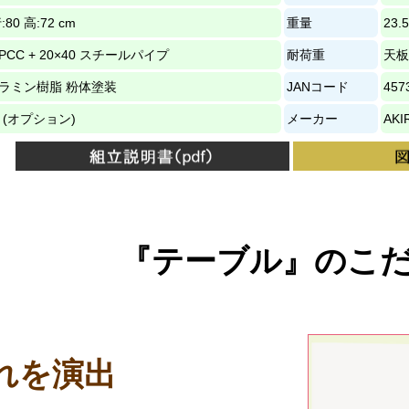
:80 高:72 cm
重量
23.5
5 SPCC + 20×40 スチールパイプ
耐荷重
天板
ラミン樹脂 粉体塗装
JANコード
457
口 (オプション)
メーカー
AKIR