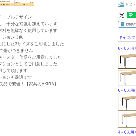
レビュ
テーブルデザイン
し、十分な補強を加えています
材料を無駄なく使用しています
ション 3色
キャスタ
対応した3サイズをご用意しました
6～8人用 幅
まで傷がつきません
キャスター仕様をご用意しました
プションとしてご用意しました
用して頂けます
ションも最適です
良品で安値！【家具のAKIRA】
6～8人用(
4～6人用 幅