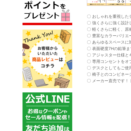
〇 おしゃれを重視した
〇 強くさらに強く設計
〇 軽くさらに軽く、原
〇 豊富なカラーバリエー
〇 あらゆるスペースに
〇 表面硬度7Hの鉛筆
〇 アジャスター仕様と
〇 専用コンセントをオ
〇 デスクとしてもご使
〇 椅子とのコンビネー
〇 メーカー直売です！ 