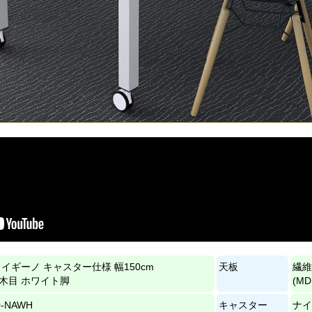
イギーノ キャスター仕様 幅150cm
天板
繊維
木目 ホワイト脚
(M
0-NAWH
キャスター
ナイ