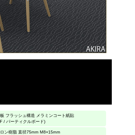
板 フラッシュ構造 メラミンコート紙貼
DF / パーティクルボード)
ロン樹脂 直径75mm M8×15mm