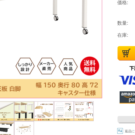
価格:
数量:
在庫:
返品に