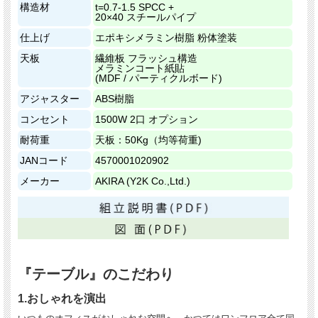
構造材
t=0.7-1.5 SPCC +
20×40 スチールパイプ
仕上げ
エポキシメラミン樹脂 粉体塗装
天板
繊維板 フラッシュ構造
メラミンコート紙貼
(MDF / パーティクルボード)
アジャスター
ABS樹脂
コンセント
1500W 2口 オプション
耐荷重
天板：50Kg（均等荷重)
JANコード
4570001020902
メーカー
AKIRA (Y2K Co.,Ltd.)
『テーブル』のこだわり
1.おしゃれを演出