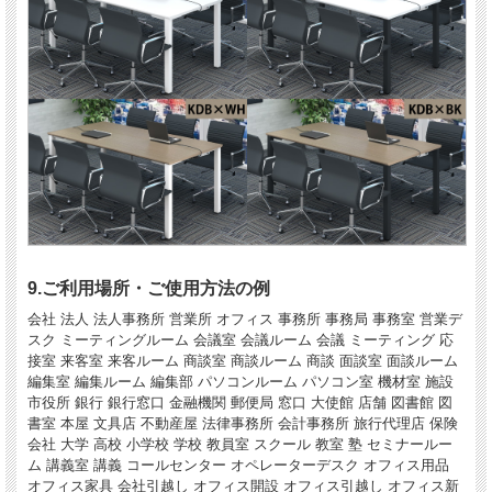
9.ご利用場所・ご使用方法の例
会社 法人 法人事務所 営業所 オフィス 事務所 事務局 事務室 営業デ
スク ミーティングルーム 会議室 会議ルーム 会議 ミーティング 応
接室 来客室 来客ルーム 商談室 商談ルーム 商談 面談室 面談ルーム
編集室 編集ルーム 編集部 パソコンルーム パソコン室 機材室 施設
市役所 銀行 銀行窓口 金融機関 郵便局 窓口 大使館 店舗 図書館 図
書室 本屋 文具店 不動産屋 法律事務所 会計事務所 旅行代理店 保険
会社 大学 高校 小学校 学校 教員室 スクール 教室 塾 セミナールー
ム 講義室 講義 コールセンター オペレーターデスク オフィス用品
オフィス家具 会社引越し オフィス開設 オフィス引越し オフィス新