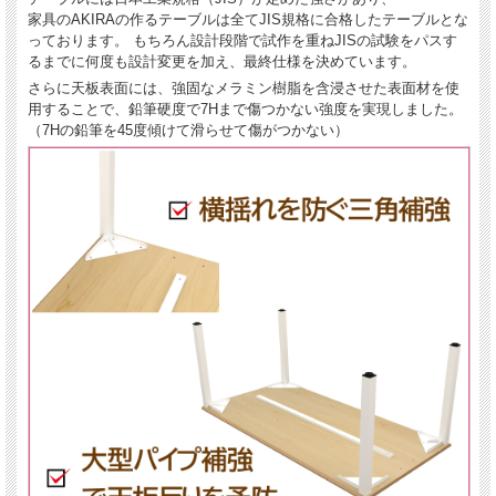
家具のAKIRAの作るテーブルは全てJIS規格に合格したテーブルとな
っております。 もちろん設計段階で試作を重ねJISの試験をパスす
るまでに何度も設計変更を加え、最終仕様を決めています。
さらに天板表面には、強固なメラミン樹脂を含浸させた表面材を使
用することで、鉛筆硬度で7Hまで傷つかない強度を実現しました。
（7Hの鉛筆を45度傾けて滑らせて傷がつかない）