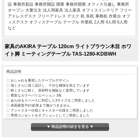
設 事務所新設 事務所開設 開業 事務所開業 オフィス引越し 事務所
オープン 大量注文 法人用家具 法人家具 オフィスインテリア フリー
アドレスデスク フリーアドレス デスク 机 長机 事務机 作業台 オフ
ィスデスク オフィステーブル テーブル 作業机 2人用 4人用 6人用
など
家具のAKIRA テーブル 120cm ライトブラウン木目 ホワ
イト脚 ミーティングテーブル TAS-1280-KDBWH
商品説明
〇 おしゃれを重視したテーブルデザイン
〇 強くさらに強く設計し、十分な補強を加えています
〇 軽くさらに軽く、原材料を無駄なく使用しています
〇 豊富なカラーバリエーション 3色
〇 あらゆるスペースに対応した3サイズをご用意しました
〇 表面硬度7Hの鉛筆まで傷がつきません
〇 アジャスター仕様とキャスター仕様をご用意しました
〇 専用コンセントをオプションとしてご用意しました
〇 デスクとしてもご使用して頂けます
〇 椅子とのコンビネーションも最適です
▼ 商品説明の続きを見る ▼
〇 メーカー直売です！ 良品で安値！【家具のAKIRA】