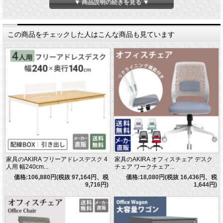
▼ 商品説明の続きを見る ▼
※スリムワゴン(BW3)とセットでご購入される際の注意点
スリムモバイルワゴン(BW3)の高さにより、
一部の商品は机の下に収納できない場合がございますので、
予めご了承ください。
この商品をチェックした人はこんな商品も見ています
対象となる一部商品は以下の通りです
フリーアドレス(FAS/FASA/SMT/SMTA)+引出し(オプション)
フリーアドレス(NSQ/NSQN)
家具のAKIRA フリーアドレスデスク 4
家具のAKIRA オフィスチェア デスク
人用 幅240cm...
チェア ワークチェア...
価格:106,880円(税抜 97,164円、税
価格:18,080円(税抜 16,436円、税
9,716円)
1,644円)