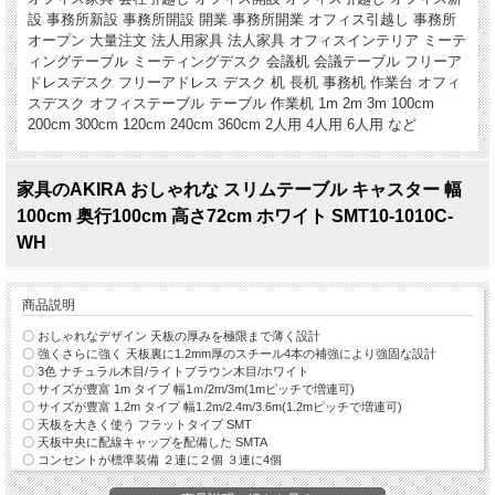
設 事務所新設 事務所開設 開業 事務所開業 オフィス引越し 事務所
オープン 大量注文 法人用家具 法人家具 オフィスインテリア ミーテ
ィングテーブル ミーティングデスク 会議机 会議テーブル フリーア
ドレスデスク フリーアドレス デスク 机 長机 事務机 作業台 オフィ
スデスク オフィステーブル テーブル 作業机 1m 2m 3m 100cm
200cm 300cm 120cm 240cm 360cm 2人用 4人用 6人用 など
家具のAKIRA おしゃれな スリムテーブル キャスター 幅
100cm 奥行100cm 高さ72cm ホワイト SMT10-1010C-
WH
商品説明
〇 おしゃれなデザイン 天板の厚みを極限まで薄く設計
〇 強くさらに強く 天板裏に1.2mm厚のスチール4本の補強により強固な設計
〇 3色 ナチュラル木目/ライトブラウン木目/ホワイト
〇 サイズが豊富 1m タイプ 幅1ｍ/2m/3m(1mピッチで増連可)
〇 サイズが豊富 1.2m タイプ 幅1.2m/2.4m/3.6m(1.2mピッチで増連可)
〇 天板を大きく使う フラットタイプ SMT
〇 天板中央に配線キャップを配備した SMTA
〇 コンセントが標準装備 ２連に２個 ３連に4個
〇 オプションでセンター引出しをご用意 （6色)