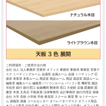
ご利用場所・ご使用方法の例
会社 法人 法人事務所 営業所 オフィス 事務所 事務局 事務室 営業デ
スク ミーティングルーム 会議室 会議ルーム 会議 ミーティング 応
接室 来客室 来客ルーム 商談室 商談ルーム 商談 面談室 面談ルーム
編集室 編集ルーム 編集部 パソコンルーム パソコン室 機材室 施設
市役所 銀行 銀行窓口 金融機関 郵便局 窓口 大使館 店舗 図書館 図
書室 本屋 文具店 不動産屋 法律事務所 会計事務所 旅行代理店 保険
会社 大学 高校 小学校 学校 教員室 スクール 教室 塾 セミナールー
ム 講義室 講義 コールセンター オペレーターデスク オフィス用品
オフィス家具 会社引越し オフィス開設 オフィス引越し オフィス新