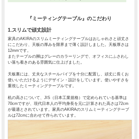
『ミーティングテーブル』のこだわり
1.スリムで頑丈設計
家具のAKIRAのスリムミーティングテーブルはおしゃれさと頑丈さ
にこだわり、天板の厚みを限界まで薄く設計しました。天板厚さは
12mmです。
またテーブルの脚はグレーのカラーリングで、オフィスにふさわし
い落ち着きのある雰囲気に仕上げました。
天板裏には、丈夫なスチールパイプを十分に配置し、頑丈に長くお
使いいただけるようにデザイン・設計をしています。使いやすさを
重視したミーティングテーブルです。
机の高さについて、JIS（日本工業規格）で定められている基準は
70cmですが、現代日本人の平均身長を元に計算された高さは72cm
が最適とされています。家具のAKIRAのスリムミーティングテーブ
ルは72cmに合わせて作られています。