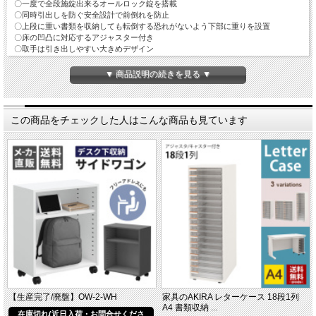
〇一度で全段施錠出来るオールロック錠を搭載
〇同時引出しを防ぐ安全設計で前倒れを防止
〇上段に重い書類を収納しても転倒する恐れがないよう下部に重りを設置
〇床の凹凸に対応するアジャスター付き
〇取手は引き出しやすい大きめデザイン
〇完成品なのでその場で直ぐに使用できます
〇用途や容量に合わせて3サイズご用意しております
▼ 商品説明の続きを見る ▼
〇コンパクトで折り畳み式の予備の鍵付き
〇メーカー直売だから、安値で良い品が勢揃い
※こちらはリニューアル商品になります
この商品をチェックした人はこんな商品も見ています
※従来品とは異なりサイズが少しコンパクトになりました
【生産完了/廃盤】OW-2-WH
家具のAKIRA レターケース 18段1列
A4 書類収納 ...
在庫切れ(近日入荷・お問合せくださ