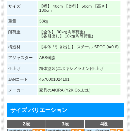
サイズ
【幅】 40cm 【奥行】 50cm 【高さ】
130cm
重量
38kg
耐荷重
【全体】 30kg(均等荷重)
【各引出し】 10kg(均等荷重)
構造材
【本体 / 引き出し】 スチール SPCC (t=0.6)
アジャスター
ABS樹脂
仕上げ
粉体塗装(エポキシメラミン)仕上げ
JANコード
4570001024191
メーカー
家具のAKIRA (Y2K Co.,Ltd.)
サイズ バリエーション
2段
3段
4段