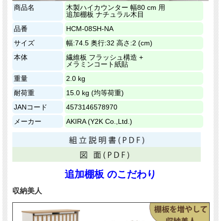
商品名
木製ハイカウンター 幅80 cm 用
追加棚板 ナチュラル木目
品番
HCM-08SH-NA
サイズ
幅:74.5 奥行:32 高さ:2 (cm)
本体
繊維板 フラッシュ構造 +
メラミンコート紙貼
重量
2.0 kg
耐荷重
15.0 kg (均等荷重)
JANコード
4573146578970
メーカー
AKIRA (Y2K Co.,Ltd.)
追加棚板 のこだわり
収納美人