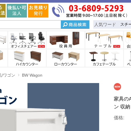
人気ワード
スチ
机/ワゴン
BW Wagon
家具のA
ン 収納
価格: