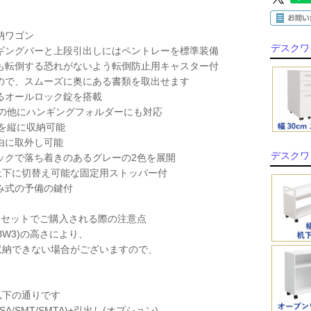
納ワゴン
デスクワ
ギングバーと上段引出しにはペントレーを標準装備
も転倒する恐れがないよう転倒防止用キャスター付
ので、スムーズに奥にある書類を取出せます
るオールロック錠を搭載
ルの他にハンギングフォルダーにも対応
ルを縦に収納可能
由に取外し可能
デスクワ
ックで落ち着きのあるグレーの2色を展開
は上下に切替え可能な固定用ストッパー付
み式の予備の鍵付
)とセットでご購入される際の注意点
BW3)の高さにより、
収納できない場合がございますので、
以下の通りです
SA/SMT/SMTA)+引出し(オプション)