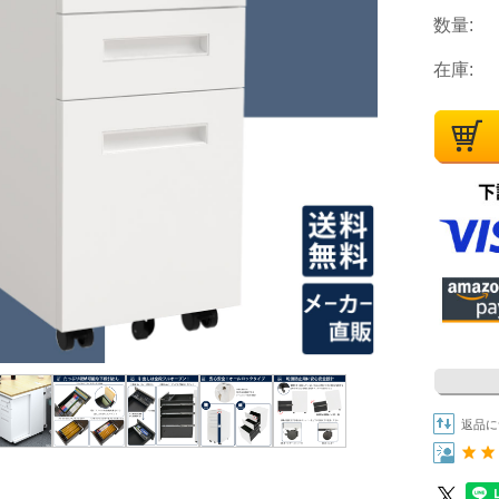
数量:
在庫:
返品に