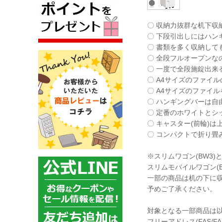
〇 収納力抜群な机下収
〇 下段引出しにはハン
〇 書類を多く収納して
〇 全段フルオープンな
〇 一度で全段施錠出来
〇 A4サイズのファイ
〇 A4サイズのファイ
〇 ハンギングバーは自
〇 定番のホワイトとシ
〇 キャスター(前輪)
〇 コンパクトで折り畳
※スリムワゴン(BW3
スリムモバイルワゴン(
一部の商品は机の下に
予めご了承ください。
対象となる一部商品は
フリーアドレス(FAS/FA