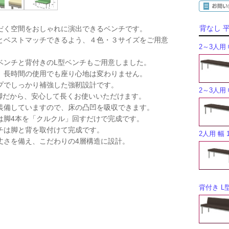
背なし 
だく空間をおしゃれに演出できるベンチです。
とベストマッチできるよう、４色・３サイズをご用意
2～3人用 幅
ベンチと背付きのL型ベンチもご用意しました。
、長時間の使用でも座り心地は変わりません。
プでしっかり補強した強靭設計です。
2～3人用 幅
プ脚だから、安心して長くお使いいただけます。
装備していますので、床の凸凹を吸収できます。
は脚4本を「クルクル」回すだけで完成です。
チは脚と背を取付けて完成です。
2人用 幅 1
丈さを備え、こだわりの4層構造に設計。
背付き L