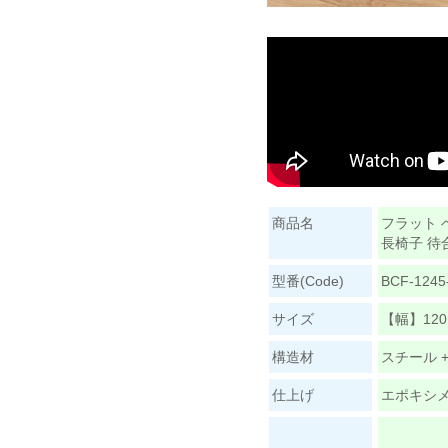
商品名
フラット ベ
長椅子 待
型番(Code)
BCF-1245
サイズ
【幅】120
構造材
スチール 
仕上げ
エポキシ