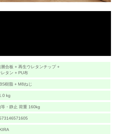
積層合板 + 再生ウレタンチップ +
レタン + PU布
BS樹脂 + M8ねじ
1.0 kg
等・静止 荷重 160kg
573146571605
KIRA