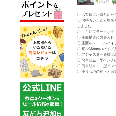
〇 お客様にお待ちいた
〇 お待ちいただく場所
しました。
〇 さらにフラットな平
〇 座面構造に力を入れ
〇 座面をスチールパイ
〇 直径38mmのパイ
〇 アジャスターを標準
〇 簡単組立、平ベンチ
〇 簡単組立、Ｌ型ベン
〇 座り心地の良さと頑