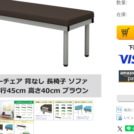
数量:
在庫:
返品に
レビュ