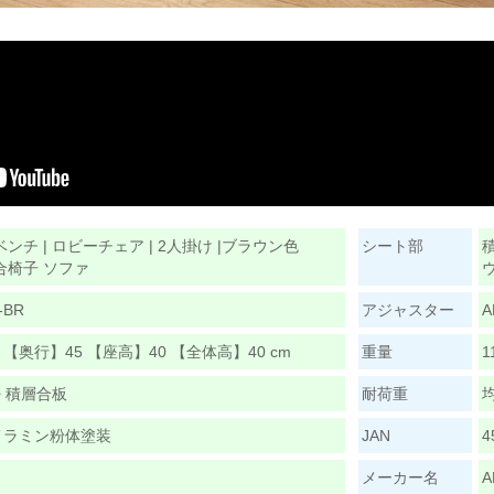
ンチ | ロビーチェア | 2人掛け |ブラウン色
シート部
合椅子 ソファ
ウ
-BR
アジャスター
A
 【奥行】45 【座高】40 【全体高】40 cm
重量
1
+ 積層合板
耐荷重
均
メラミン粉体塗装
JAN
4
メーカー名
A