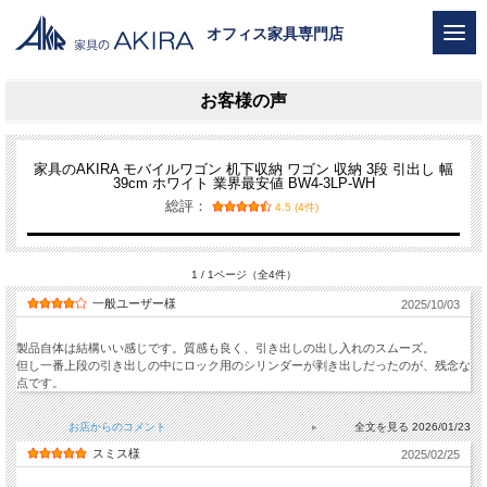
オフィス家具専門店
お客様の声
家具のAKIRA モバイルワゴン 机下収納 ワゴン 収納 3段 引出し 幅
39cm ホワイト 業界最安値 BW4-3LP-WH
総評：
4.5 (4件)
1 / 1ページ（全4件）
一般ユーザー様
2025/10/03
製品自体は結構いい感じです。質感も良く、引き出しの出し入れのスムーズ。
但し一番上段の引き出しの中にロック用のシリンダーが剥き出しだったのが、残念な
点です。
お店からのコメント
2026/01/23
スミス様
2025/02/25